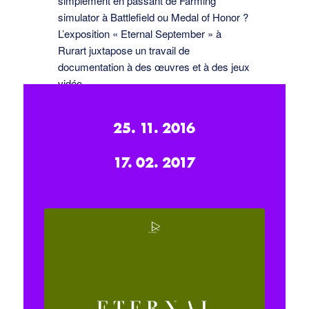
simplement en passant de Farming
simulator à Battleﬁeld ou Medal of Honor ?
L’exposition « Eternal September » à
Rurart juxtapose un travail de
documentation à des œuvres et à des jeux
vidéo.
Aurélien Bambagioni,
25. 11. 2016
septembre 2016
17. 02. 2017