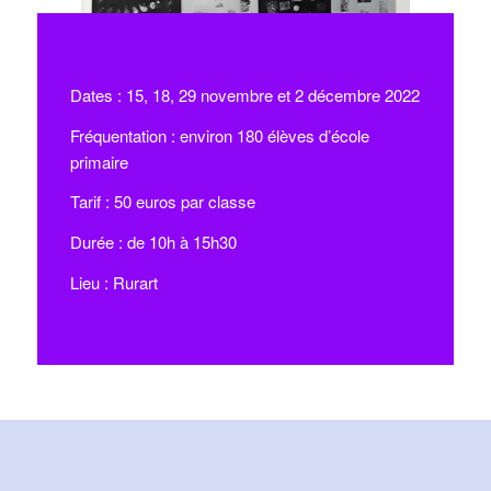
Dates : 15, 18, 29 novembre et 2 décembre 2022
Fréquentation : environ 180 élèves d’école
primaire
Tarif : 50 euros par classe
Durée : de 10h à 15h30
Lieu : Rurart